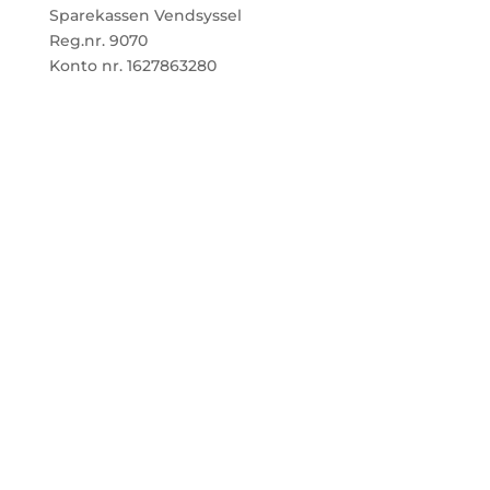
Sparekassen Vendsyssel
Reg.nr. 9070
Konto nr. 1627863280
Skolen
Værdigrundlag og pædagogiske profil
Priser
Personale
Bestyrelse
Tilmelding
Kontakt os
Linjerne