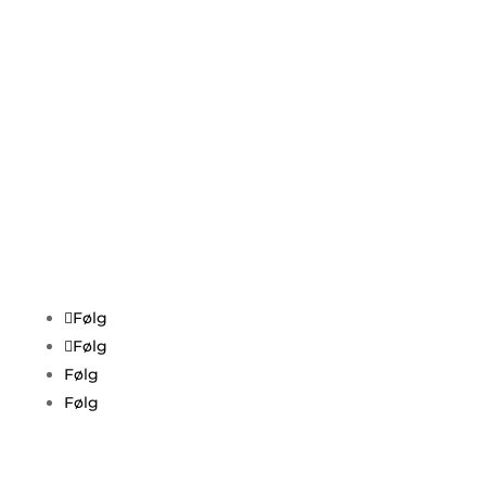
Info
Skoleåret 2025/26
Fri
Fagskole
Elever
Tidligere elever
Find os på
Følg
Følg
Følg
Følg
Cookie- og privatlivspolitik